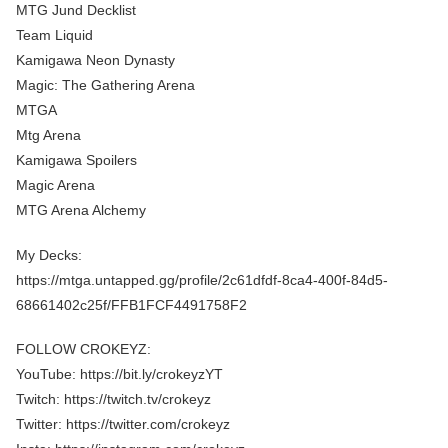
MTG Jund Decklist
Team Liquid
Kamigawa Neon Dynasty
Magic: The Gathering Arena
MTGA
Mtg Arena
Kamigawa Spoilers
Magic Arena
MTG Arena Alchemy
My Decks:
https://mtga.untapped.gg/profile/2c61dfdf-8ca4-400f-84d5-
68661402c25f/FFB1FCF4491758F2
FOLLOW CROKEYZ:
YouTube: https://bit.ly/crokeyzYT
Twitch: https://twitch.tv/crokeyz
Twitter: https://twitter.com/crokeyz