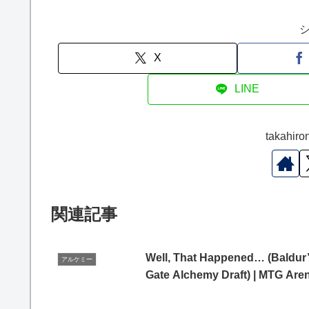
X
LINE
takah
関連記事
Well, That Happened… (Baldur
アルケミー
Gate Alchemy Draft) | MTG Are