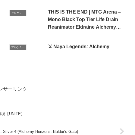
THIS IS THE END | MTG Arena –
アルケミー
Mono Black Top Tier Life Drain
Reanimator Eldraine Alchemy
Deck
⚔️ Naya Legends: Alchemy
アルケミー
ンサーリンク
境【UNITE】
 Silver 4 (Alchemy Horizons: Baldur’s Gate)