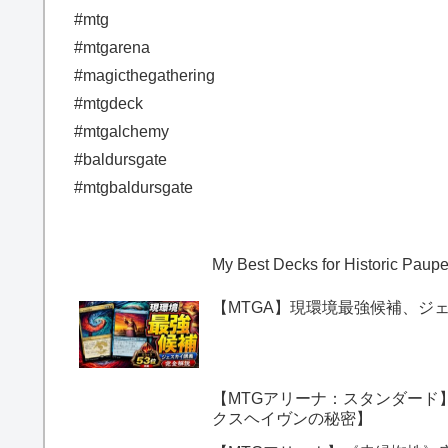
#mtg
#mtgarena
#magicthegathering
#mtgdeck
#mtgalchemy
#baldursgate
#mtgbaldursgate
My Best Decks for Historic Pau
【MTGA】現環境最強候補、ジ
【MTGアリーナ：スタンダード
クスヘイヴンの秘密】