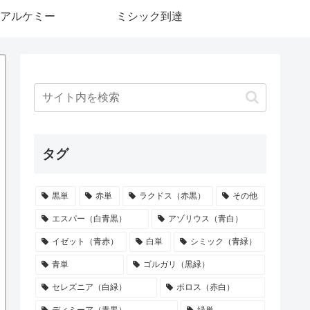
アルケミー
ミシック到達
タグ
黒単
赤単
ラクドス（赤黒）
その他
エスパー（白青黒）
アゾリウス（青白）
イゼット（青赤）
白単
シミック（青緑）
青単
ゴルガリ（黒緑）
セレズニア（白緑）
ボロス（赤白）