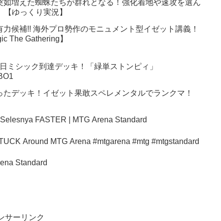
突如増えた蜘蛛たちが群れとなる！強化着地や速攻を選ん
6】【ゆっくり実況】
有力候補!! 海外プロ勢作のモニュメント型イゼット講義！
 The Gathering】
月18日ミシック到達デッキ！「緑単ストンピィ」
BO1
ったデッキ！イゼット果敢スペレメンタルでランクマ！
 Selesnya FASTER | MTG Arena Standard
fice Deck Why It’s STUCK Around MTG Arena #mtgarena #mtg #mtgstandard
ena Standard
ンサーリンク