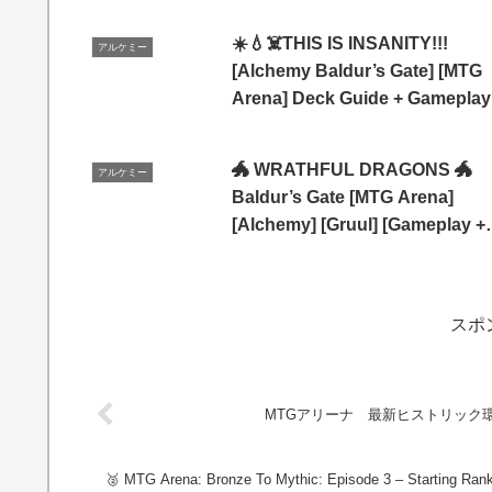
☀️💧☠️THIS IS INSANITY!!!
アルケミー
[Alchemy Baldur’s Gate] [MTG
Arena] Deck Guide + Gameplay
🐲 WRATHFUL DRAGONS 🐲
アルケミー
Baldur’s Gate [MTG Arena]
[Alchemy] [Gruul] [Gameplay +
Decklist]
スポ
MTGアリーナ 最新ヒストリック環
🥈 MTG Arena: Bronze To Mythic: Episode 3 – Starting Rank: