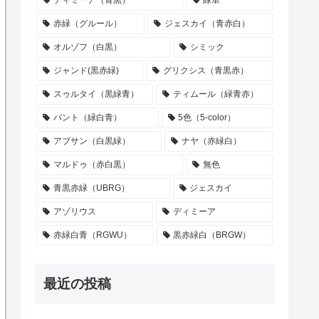
ディミーア（青黒）
緑単
赤緑（グルール）
ジェスカイ（青赤白）
オルゾフ（白黒）
シミック
ジャンド(黒赤緑)
グリクシス（青黒赤）
スゥルタイ（黒緑青）
ティムール（緑青赤）
バント（緑白青）
5色（5-color）
アブサン（白黒緑）
ナヤ（赤緑白）
マルドゥ（赤白黒）
無色
青黒赤緑（UBRG）
ジェスカイ
アゾリウス
ディミーア
赤緑白青（RGWU）
黒赤緑白（BRGW）
最近の投稿