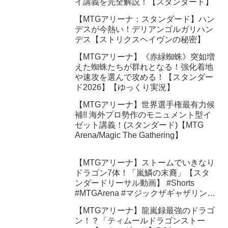
イ講義を完全解説！【スタンダード】
【MTGアリーナ：スタンダード】ハン
デスが今熱い！デリアンゴルガリハン
デス【ストリクスヘイヴンの秘密】
【MTGアリーナ】《赤緑蜘蛛》突如増
えた蜘蛛たちが群れとなる！強化着地
や速攻を選んで攻める！【スタンダー
ド2026】【ゆっくり実況】
【MTGアリーナ】世界選手権最有力候
補!! 海外プロ勢作のモニュメント型イ
ゼット講義！(スタンダード)【MTG
Arena/Magic The Gathering】
【MTGアリーナ】ストームでいきなり
ドラゴン7体！「嵐鱗の末裔」【スタ
ンダードリーサル動画】 #Shorts
#MTGArena #マジックザギャザリング
#ショート動画
【MTGアリーナ】龍嵐録最強のドラゴ
ン！？「ティムールドラゴンストー