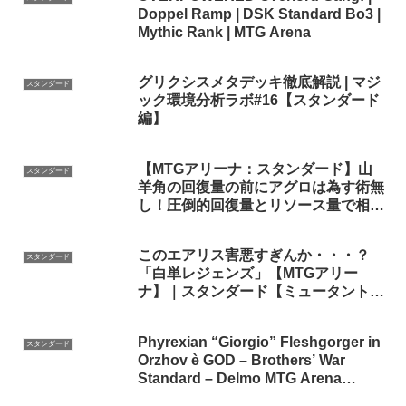
Doppel Ramp | DSK Standard Bo3 |
Mythic Rank | MTG Arena
グリクシスメタデッキ徹底解説 | マジ
スタンダード
ック環境分析ラボ#16【スタンダード
編】
【MTGアリーナ：スタンダード】山
スタンダード
羊角の回復量の前にアグロは為す術無
し！圧倒的回復量とリソース量で相手
を押しつぶす5cファクトランプ！
【サンダー・ジャンクションの無法
このエアリス害悪すぎんか・・・？
者】
スタンダード
「白単レジェンズ」【MTGアリー
ナ】｜スタンダード【ミュータント・
タートルズ】BO1
Phyrexian “Giorgio” Fleshgorger in
スタンダード
Orzhov è GOD – Brothers’ War
Standard – Delmo MTG Arena
Magic ITA