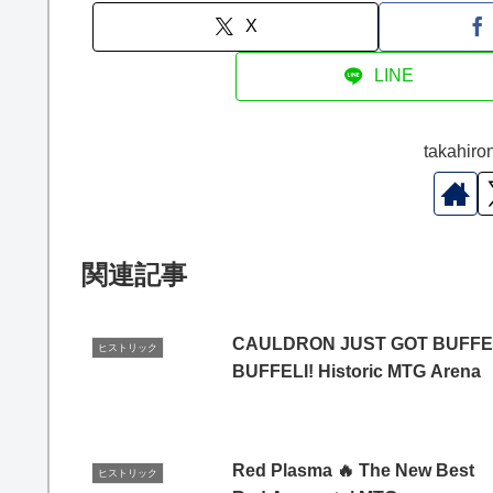
X
LINE
takah
関連記事
CAULDRON JUST GOT BUFFE
ヒストリック
BUFFELI! Historic MTG Arena
Red Plasma 🔥 The New Best
ヒストリック