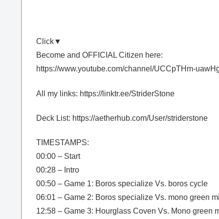
Click▼
Become and OFFICIAL Citizen here:
https://www.youtube.com/channel/UCCpTHm-uawH
All my links: https://linktr.ee/StriderStone
Deck List: https://aetherhub.com/User/striderstone
TIMESTAMPS:
00:00 – Start
00:28 – Intro
00:50 – Game 1: Boros specialize Vs. boros cycle
06:01 – Game 2: Boros specialize Vs. mono green m
12:58 – Game 3: Hourglass Coven Vs. Mono green 