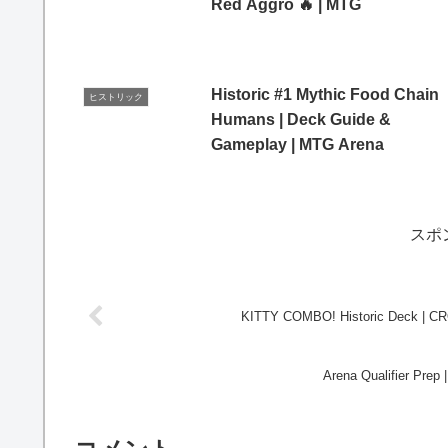
Red Aggro 🔥 | MTG
Historic #1 Mythic Food Chain
ヒストリック
Humans | Deck Guide &
Gameplay | MTG Arena
スポ
KITTY COMBO! Historic Deck | 
Arena Qualifier Prep