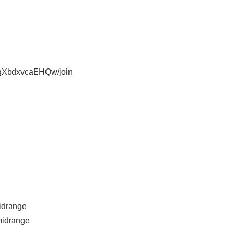
gXbdxvcaEHQw/join
idrange
midrange