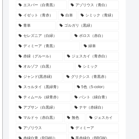
エスパー（白青黒）
アゾリウス（青白）
イゼット（青赤）
白単
シミック（青緑）
青単
ゴルガリ（黒緑）
セレズニア（白緑）
ボロス（赤白）
ディミーア（青黒）
緑単
赤緑（グルール）
ジェスカイ（青赤白）
オルゾフ（白黒）
シミック
ジャンド(黒赤緑)
グリクシス（青黒赤）
スゥルタイ（黒緑青）
5色（5-color）
ティムール（緑青赤）
バント（緑白青）
アブサン（白黒緑）
ナヤ（赤緑白）
マルドゥ（赤白黒）
無色
ジェスカイ
アゾリウス
ディミーア
赤緑白青（RGWU）
黒赤緑白（BRGW）