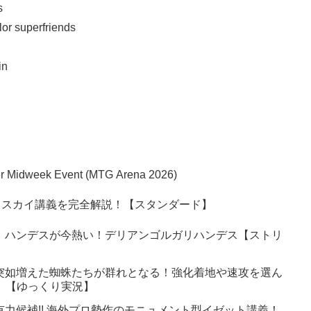
s
or superfriends
in
per Midweek Event (MTG Arena 2026)
ェスカイ講義を完全解説！【スタンダード】
】ハンデスが今熱い！デリアンゴルガリハンデス【ストリ
突如増えた蜘蛛たちが群れとなる！強化着地や速攻を選ん
6】【ゆっくり実況】
有力候補!! 海外プロ勢作のモニュメント型イゼット講義！