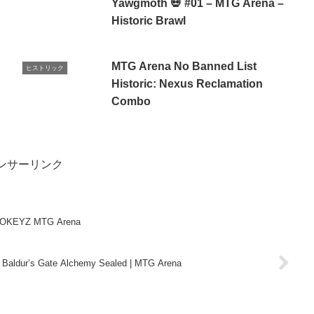
Yawgmoth ️💀 #01 – MTG Arena –
Historic Brawl
MTG Arena No Banned List
ヒストリック
Historic: Nexus Reclamation
Combo
ンサーリンク
CROKEYZ MTG Arena
 | Baldur’s Gate Alchemy Sealed | MTG Arena