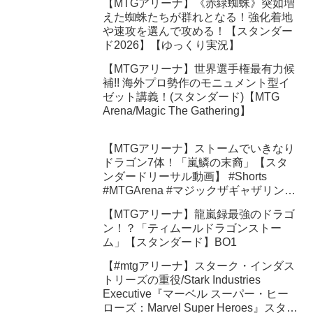
【MTGアリーナ】《赤緑蜘蛛》突如増
えた蜘蛛たちが群れとなる！強化着地
や速攻を選んで攻める！【スタンダー
ド2026】【ゆっくり実況】
【MTGアリーナ】世界選手権最有力候
補!! 海外プロ勢作のモニュメント型イ
ゼット講義！(スタンダード)【MTG
Arena/Magic The Gathering】
【MTGアリーナ】ストームでいきなり
ドラゴン7体！「嵐鱗の末裔」【スタ
ンダードリーサル動画】 #Shorts
#MTGArena #マジックザギャザリング
#ショート動画
【MTGアリーナ】龍嵐録最強のドラゴ
ン！？「ティムールドラゴンストー
ム」【スタンダード】BO1
【#mtgアリーナ】スターク・インダス
トリーズの重役/Stark Industries
Executive『マーベル スーパー・ヒー
ローズ：Marvel Super Heroes』スタン