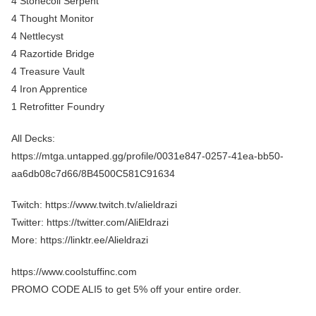
4 Stonecoil Serpent
4 Thought Monitor
4 Nettlecyst
4 Razortide Bridge
4 Treasure Vault
4 Iron Apprentice
1 Retrofitter Foundry
All Decks:
https://mtga.untapped.gg/profile/0031e847-0257-41ea-bb50-
aa6db08c7d66/8B4500C581C91634
Twitch: https://www.twitch.tv/alieldrazi
Twitter: https://twitter.com/AliEldrazi
More: https://linktr.ee/Alieldrazi
https://www.coolstuffinc.com
PROMO CODE ALI5 to get 5% off your entire order.