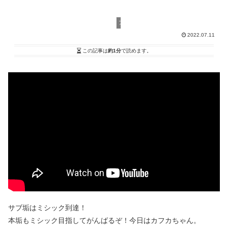
アルケミー
2022.07.11
この記事は
約1分
で読めます。
サブ垢はミシック到達！
本垢もミシック目指してがんばるぞ！今日はカフカちゃん。