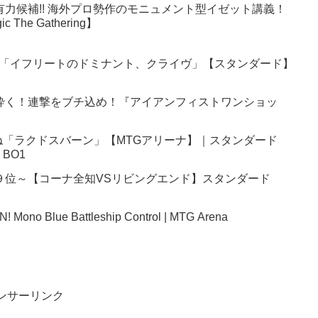
有力候補!! 海外プロ勢作のモニュメント型イゼット講義！
 The Gathering】
ory5「イフリートのドミナント、クライヴ」【スタンダード】
砕く！連撃をブチ込め！『アイアンフィストワンショッ
「ラクドスバーン」【MTGアリーナ】｜スタンダード
BO1
９位～【コーナ全知VSリビングエンド】スタンダード
no Blue Battleship Control | MTG Arena
ンサーリンク