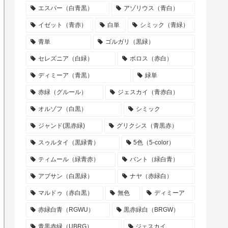
エスパー（白青黒）
アゾリウス（青白）
イゼット（青赤）
白単
シミック（青緑）
青単
ゴルガリ（黒緑）
セレズニア（白緑）
ボロス（赤白）
ディミーア（青黒）
緑単
赤緑（グルール）
ジェスカイ（青赤白）
オルゾフ（白黒）
シミック
ジャンド(黒赤緑)
グリクシス（青黒赤）
スゥルタイ（黒緑青）
5色（5-color）
ティムール（緑青赤）
バント（緑白青）
アブサン（白黒緑）
ナヤ（赤緑白）
マルドゥ（赤白黒）
無色
ディミーア
赤緑白青（RGWU）
黒赤緑白（BRGW）
青黒赤緑（UBRG）
ジェスカイ