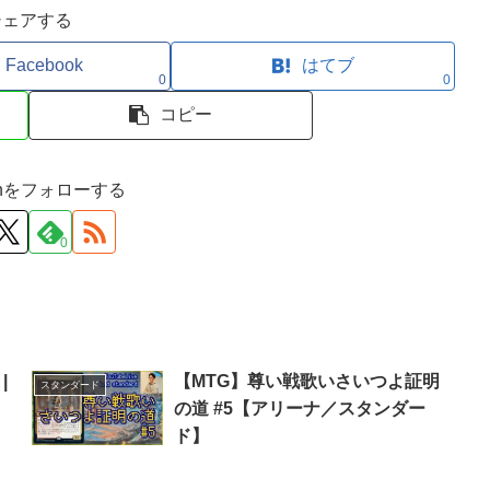
シェアする
Facebook
はてブ
0
0
コピー
ironをフォローする
0
|
【MTG】尊い戦歌いさいつよ証明
スタンダード
の道 #5【アリーナ／スタンダー
ド】