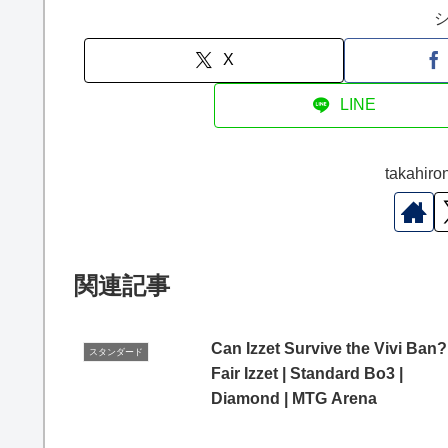
X
LINE
takah
関連記事
Can Izzet Survive the Vivi Ban? 
スタンダード
Fair Izzet | Standard Bo3 |
Diamond | MTG Arena