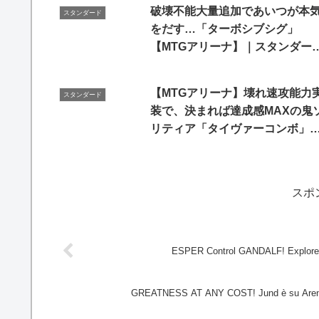
破壊不能大量追加であいつが本
スタンダード
をだす…「ターボシブシグ」
【MTGアリーナ】｜スタンダー
【マーベルスーパーヒーローズ
BO1
【MTGアリーナ】壊れ速攻能力
スタンダード
装で、決まれば達成感MAXの鬼
リティア「タイヴァーコンボ」
新環境に爆誕！！【ファイレク
ア：完全なる統一】
スポ
ESPER Control GANDALF! Explo
GREATNESS AT ANY COST! Jund è su Arena!