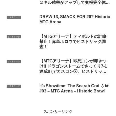
２キル確率がアップして究極完全体に
なった『ハンマータイム改』【ヒスト
リックデッキ紹介】
DRAW 13, SMACK FOR 20? Historic
ヒストリック
MTG Arena
【MTGアリーナ】ティボルトの計略
ヒストリック
禁止！赤単ホロウでヒストリック調
査！
【MTGアリーナ】即死コンボ叩きつ
ヒストリック
け!! ドラゴンストームでさっくり7-1
達成!! (デカスロン⑦、ヒストリック)
【MTG Arena/Magic The
Gathering】
It’s Showtime: The Scarab God 💧💀
ヒストリック
#03 – MTG Arena – Historic Brawl
スポンサーリンク