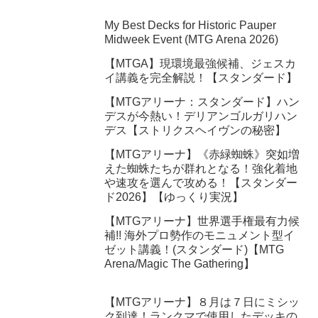
My Best Decks for Historic Pauper
Midweek Event (MTG Arena 2026)
【MTGA】現環境最強候補、ジェスカ
イ講義を完全解説！【スタンダード】
【MTGアリーナ：スタンダード】ハン
デスが今熱い！デリアンゴルガリハン
デス【ストリクスヘイヴンの秘密】
【MTGアリーナ】《赤緑蜘蛛》突如増
えた蜘蛛たちが群れとなる！強化着地
や速攻を選んで攻める！【スタンダー
ド2026】【ゆっくり実況】
【MTGアリーナ】世界選手権最有力候
補!! 海外プロ勢作のモニュメント型イ
ゼット講義！(スタンダード)【MTG
Arena/Magic The Gathering】
【MTGアリーナ】８月は７日にミシッ
ク到達！ランクマで使用したデッキの