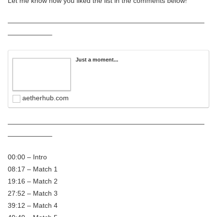
Let me know how you liked the list in the comments below!
—————————————————————————————
——————–
Just a moment...
aetherhub.com
—————————————————————————————
——————–
00:00​ – Intro
08:17 – Match 1
19:16 – Match 2
27:52 – Match 3
39:12 – Match 4