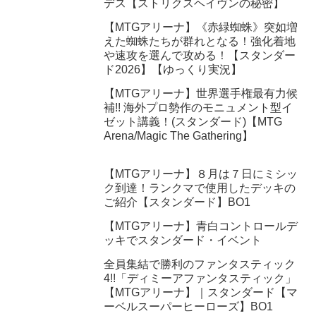
デス【ストリクスヘイヴンの秘密】
【MTGアリーナ】《赤緑蜘蛛》突如増
えた蜘蛛たちが群れとなる！強化着地
や速攻を選んで攻める！【スタンダー
ド2026】【ゆっくり実況】
【MTGアリーナ】世界選手権最有力候
補!! 海外プロ勢作のモニュメント型イ
ゼット講義！(スタンダード)【MTG
Arena/Magic The Gathering】
【MTGアリーナ】８月は７日にミシッ
ク到達！ランクマで使用したデッキの
ご紹介【スタンダード】BO1
【MTGアリーナ】青白コントロールデ
ッキでスタンダード・イベント
全員集結で勝利のファンタスティック
4!!「ディミーアファンタスティック」
【MTGアリーナ】｜スタンダード【マ
ーベルスーパーヒーローズ】BO1