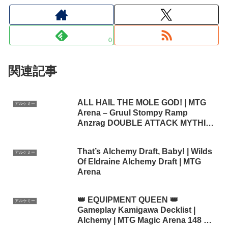
0
関連記事
ALL HAIL THE MOLE GOD! | MTG
アルケミー
Arena – Gruul Stompy Ramp
Anzrag DOUBLE ATTACK MYTHIC
Standard Deck
That’s Alchemy Draft, Baby! | Wilds
アルケミー
Of Eldraine Alchemy Draft | MTG
Arena
👑 EQUIPMENT QUEEN 👑
アルケミー
Gameplay Kamigawa Decklist |
Alchemy | MTG Magic Arena 148 🟡