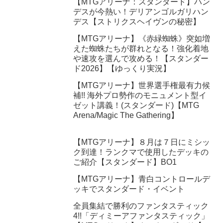
【MTGアリーナ：スタンダード】ハン
デスが今熱い！デリアンゴルガリハン
デス【ストリクスヘイヴンの秘密】
【MTGアリーナ】《赤緑蜘蛛》突如増
えた蜘蛛たちが群れとなる！強化着地
や速攻を選んで攻める！【スタンダー
ド2026】【ゆっくり実況】
【MTGアリーナ】世界選手権最有力候
補!! 海外プロ勢作のモニュメント型イ
ゼット講義！(スタンダード)【MTG
Arena/Magic The Gathering】
【MTGアリーナ】８月は７日にミシッ
ク到達！ランクマで使用したデッキの
ご紹介【スタンダード】BO1
【MTGアリーナ】青白コントロールデ
ッキでスタンダード・イベント
全員集結で勝利のファンタスティック
4!!「ディミーアファンタスティック」