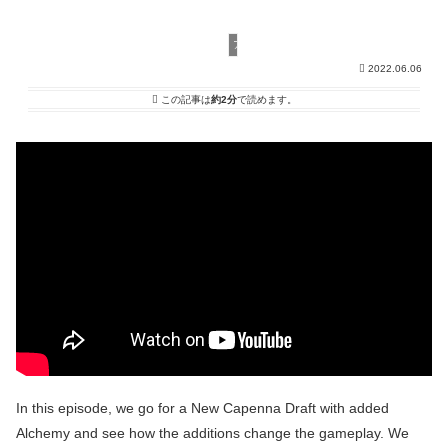
アルケミー
2022.06.06
この記事は
約2分
で読めます。
In this episode, we go for a New Capenna Draft with added
Alchemy and see how the additions change the gameplay. We