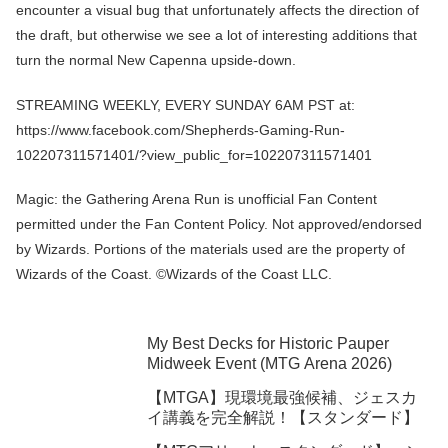
encounter a visual bug that unfortunately affects the direction of
the draft, but otherwise we see a lot of interesting additions that
turn the normal New Capenna upside-down.
STREAMING WEEKLY, EVERY SUNDAY 6AM PST at:
https://www.facebook.com/Shepherds-Gaming-Run-
102207311571401/?view_public_for=102207311571401
Magic: the Gathering Arena Run is unofficial Fan Content
permitted under the Fan Content Policy. Not approved/endorsed
by Wizards. Portions of the materials used are the property of
Wizards of the Coast. ©Wizards of the Coast LLC.
My Best Decks for Historic Pauper
Midweek Event (MTG Arena 2026)
【MTGA】現環境最強候補、ジェスカ
イ講義を完全解説！【スタンダード】